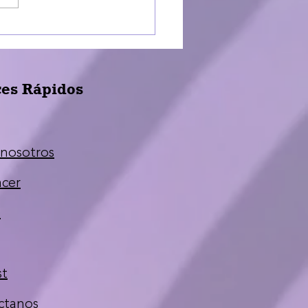
comunican: impulso
e las escuelas
atadas en Puerto Rico
ces Rápidos
 nosotros
cer
s
st
ctanos