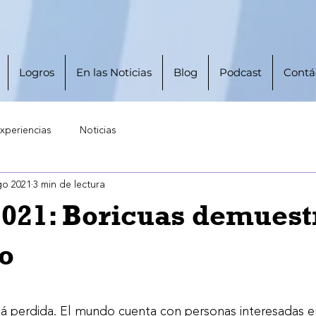
Logros
En las Noticias
Blog
Podcast
Contá
xperiencias
Noticias
go 2021
3 min de lectura
2021: Boricuas demuest
o
trellas.
 perdida. El mundo cuenta con personas interesadas en 