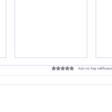
Obtuvo 0 de 5 estrellas.
Aún no hay calificac
Ya puedes explorar el
Las