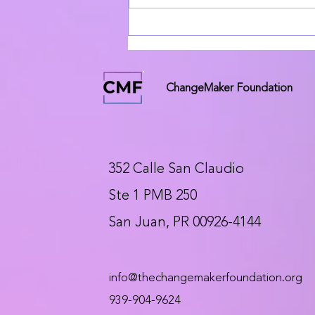
invierte $25,000 en su
nuevo Mapa Interactivo
ChangeMaker Foundation
352 Calle San Claudio
Ste 1 PMB 250
San Juan, PR 00926-4144
info@thechangemakerfoundation.org
939-904-9624