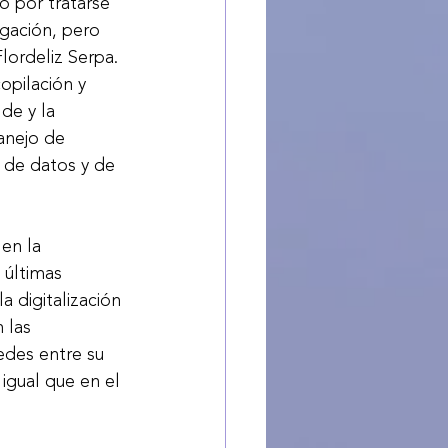
 por tratarse 
igación, pero 
lordeliz Serpa. 
opilación y 
de y la 
anejo de 
o de datos y de 
en la 
 últimas 
 digitalización 
 las 
edes entre su 
 igual que en el 