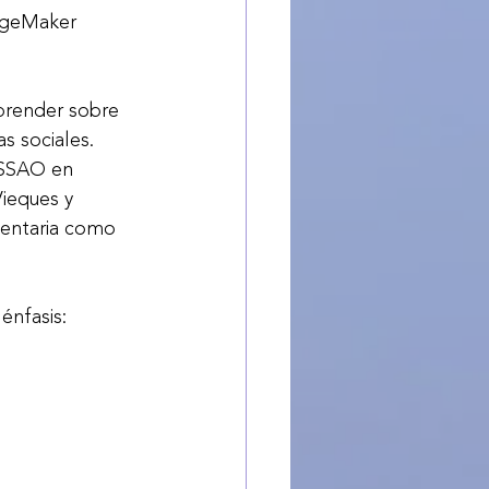
angeMaker 
prender sobre 
s sociales. 
OSSAO en 
ieques y 
mentaria como 
énfasis: 