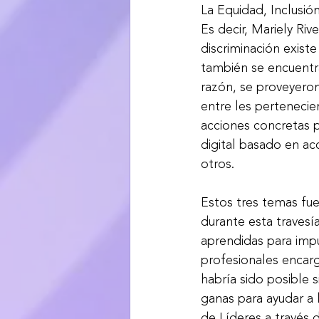
La Equidad, Inclusió
Es decir, Mariely Riv
discriminación existe
también se encuentra
razón, se proveyeron
entre les pertenecie
acciones concretas p
digital basado en acc
otros. 
Estos tres temas fue
durante esta travesía
aprendidas para impu
profesionales encarg
habría sido posible s
ganas para ayudar a 
de Líderes a través