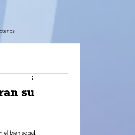
ctanos
ran su
el bien social. 