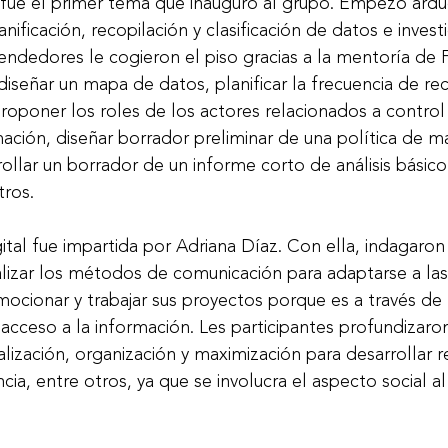
fue el primer tema que inauguró al grupo. Empezó arduo
ificación, recopilación y clasificación de datos e invest
ndedores le cogieron el piso gracias a la mentoría de F
diseñar un mapa de datos, planificar la frecuencia de rec
roponer los roles de los actores relacionados a control 
mación, diseñar borrador preliminar de una política de m
rollar un borrador de un informe corto de análisis básic
ros. 
tal fue impartida por Adriana Díaz. Con ella, indagaron 
lizar los métodos de comunicación para adaptarse a las
ocionar y trabajar sus proyectos porque es a través de la
 acceso a la información. Les participantes profundizaron
alización, organización y maximización para desarrollar r
cia, entre otros, ya que se involucra el aspecto social al