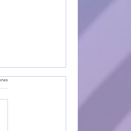
iones
 comunidades se