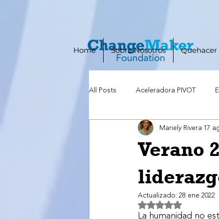
Home
Sobre Nosotros
Quehacer
All Posts
Aceleradora PIVOT
E
Mariely Rivera
17 a
Verano 
liderazg
Actualizado:
28 ene 2022
Obtuvo NaN de 5 es
La humanidad no está