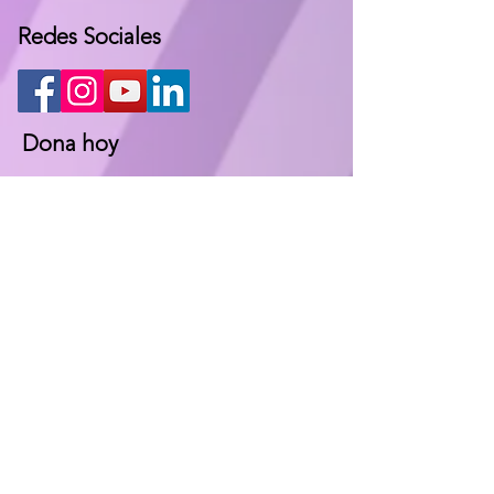
Redes Sociales
Dona hoy
Mantente en Contacto
Complete el siguiente formulario y
nos comunicaremos con usted lo
antes posible.