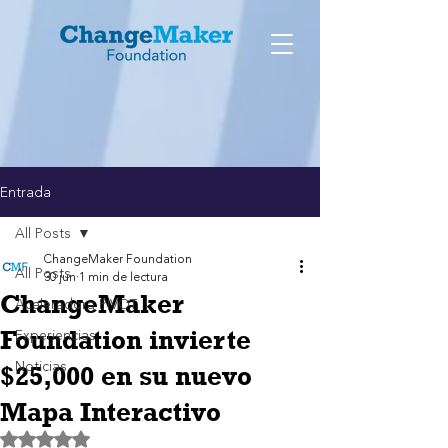
Entrada
All Posts
ChangeMaker Foundation
All Posts
30 jun
1 min de lectura
ChangeMaker
Aceleradora PIVOT
Foundation invierte
Experiencias
Noticias
$25,000 en su nuevo
Mapa Interactivo
Obtuvo NaN de 5 estrellas.