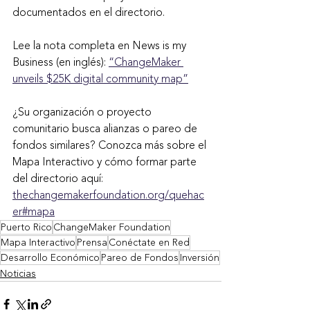
documentados en el directorio.
Lee la nota completa en News is my 
Business (en inglés): 
“ChangeMaker 
unveils $25K digital community map”
¿Su organización o proyecto 
comunitario busca alianzas o pareo de 
fondos similares? Conozca más sobre el 
Mapa Interactivo y cómo formar parte 
del directorio aquí: 
thechangemakerfoundation.org/quehac
er#mapa
Puerto Rico
ChangeMaker Foundation
Mapa Interactivo
Prensa
Conéctate en Red
Desarrollo Económico
Pareo de Fondos
Inversión
Noticias