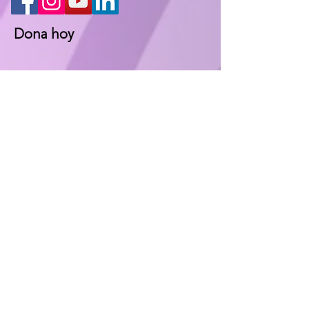
Dona hoy
Mantente en Contacto
Complete el siguiente formulario y
nos comunicaremos con usted lo
antes posible.
Nombre
*