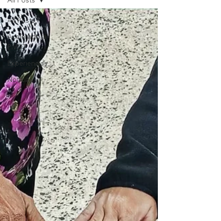
All Posts
All Posts
Aceleradora
PIVOT
Experiencias
Noticias