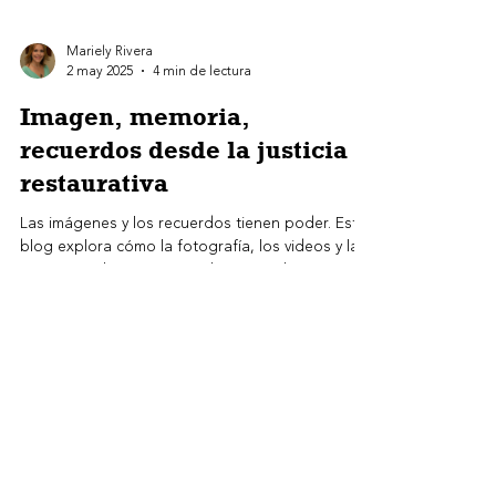
Mariely Rivera
2 may 2025
4 min de lectura
Imagen, memoria,
recuerdos desde la justicia
restaurativa
Las imágenes y los recuerdos tienen poder. Este
blog explora cómo la fotografía, los videos y la
memoria colectiva se entrelazan con la justicia
restaurativa. A través de experiencias
comunitarias y círculos restaurativos, se propone
una nueva forma de sanar, honrar el dolor y
reconstruir desde la imagen y la memoria.